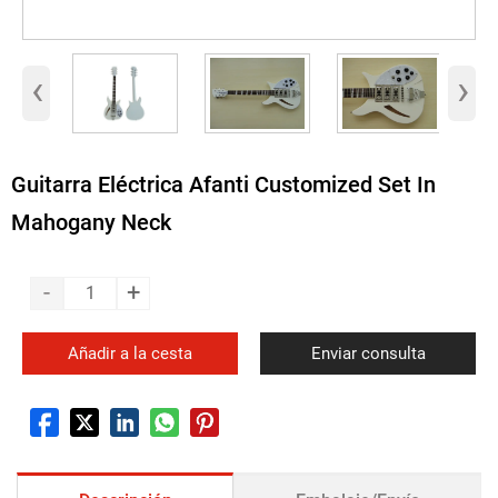
‹
›
Guitarra Eléctrica Afanti Customized Set In
Mahogany Neck
-
+
Añadir a la cesta
Enviar consulta