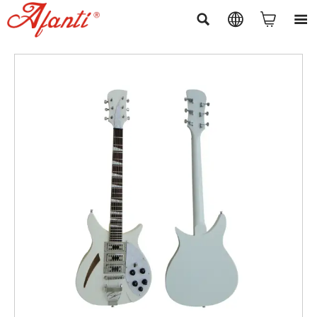



