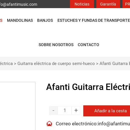
Noticias
Garantía
P
info@afantimusic.com
S
MANDOLINAS
BANJOS
ESTUCHES Y FUNDAS DE TRANSPORTE
SOBRE NOSOTROS
CONTACTO
éctrica
>
Guitarra eléctrica de cuerpo semi-hueco
>
Afanti Guitarra
Afanti Guitarra Eléc
-
+
Añadir a la cesta

Correo electrónico:info@afantim