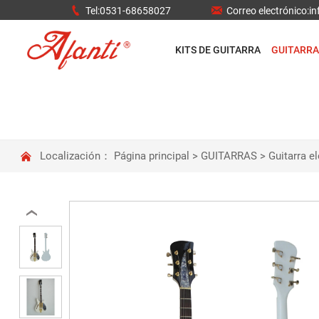


Tel:0531-68658027
Correo electrónico:
KITS DE GUITARRA
GUITARRA

Localización：
Página principal
>
GUITARRAS
>
Guitarra el
‹