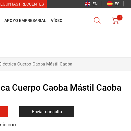
EN
ES
REGUNTAS FRECUENTES
0


APOYO EMPRESARIAL
VÍDEO
 Eléctrica Cuerpo Caoba Mástil Caoba
trica Cuerpo Caoba Mástil Caoba
Enviar consulta
usic.com