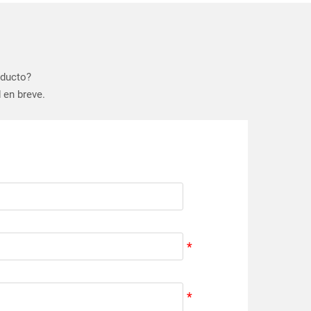
oducto?
 en breve.