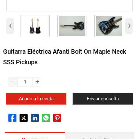
‹
›
Guitarra Eléctrica Afanti Bolt On Maple Neck
SSS Pickups
-
+
Añadir a la cesta
Enviar consulta