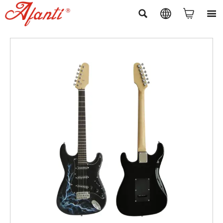



