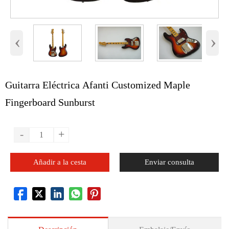
‹
›
Guitarra Eléctrica Afanti Customized Maple
Fingerboard Sunburst
-
+
Añadir a la cesta
Enviar consulta