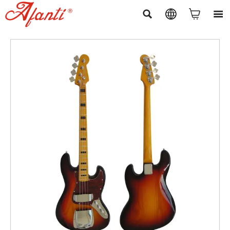



