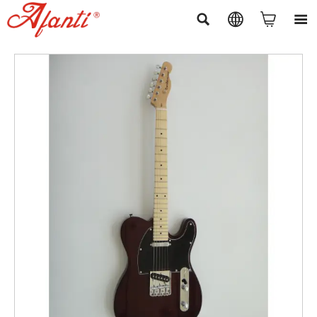



