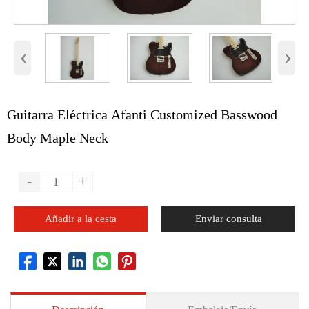
‹
›
Guitarra Eléctrica Afanti Customized Basswood
Body Maple Neck
-
+
Añadir a la cesta
Enviar consulta