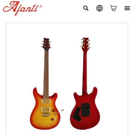



