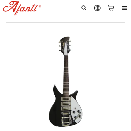



