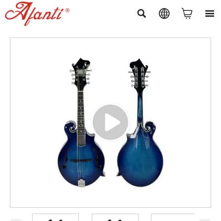



