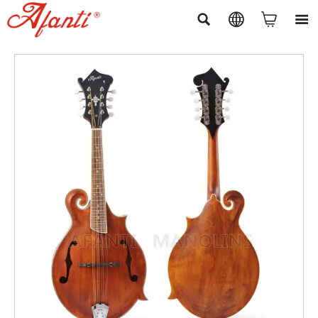



