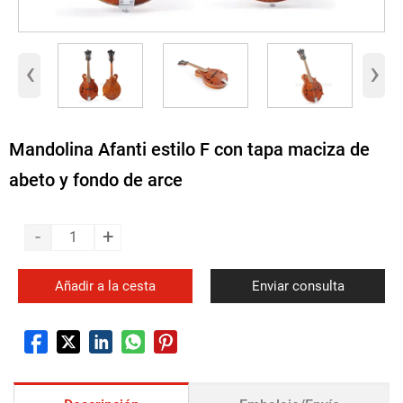
‹
›
Mandolina Afanti estilo F con tapa maciza de
abeto y fondo de arce
-
+
Añadir a la cesta
Enviar consulta