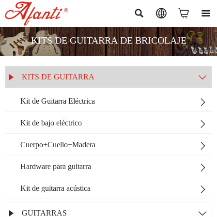




KITS DE GUITARRA DE BRICOLAJE
KITS DE GUITARRA


Kit de Guitarra Eléctrica

Kit de bajo eléctrico

Cuerpo+Cuello+Madera

Hardware para guitarra

Kit de guitarra acústica

GUITARRAS

