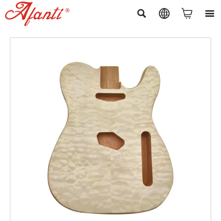



