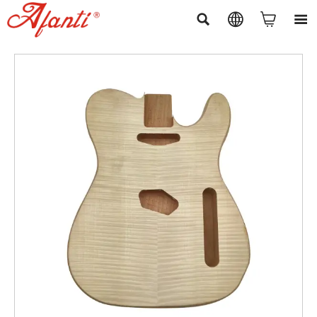



