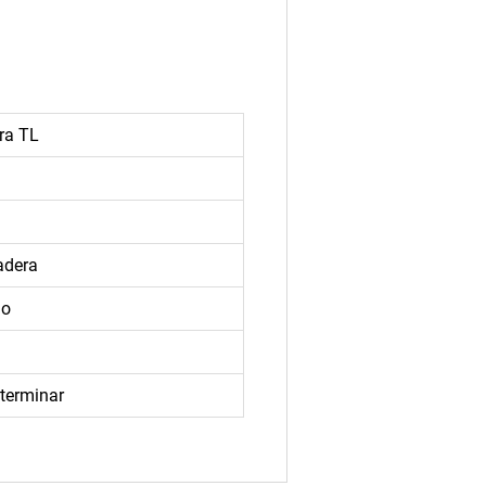
ra TL
adera
do
 terminar