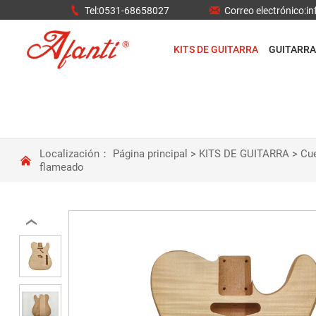


Tel:0531-68658027
Correo electrónico:
KITS DE GUITARRA
GUITARRA
Localización：
Página principal
>
KITS DE GUITARRA
>
Cu

flameado
‹