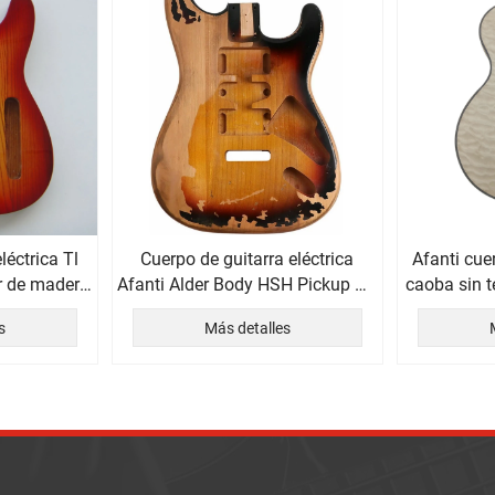
léctrica Tl
Cuerpo de guitarra eléctrica
Afanti cue
r de madera
Afanti Alder Body HSH Pickup ST
caoba sin 
Style Relic Finish
ar
s
Más detalles