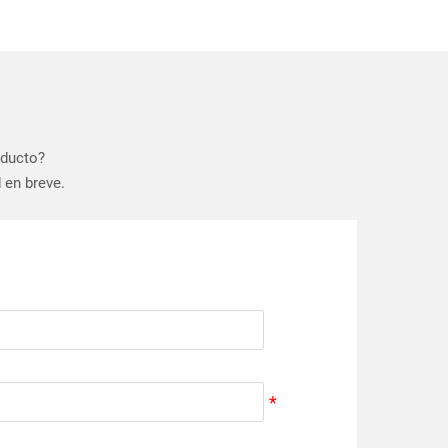
oducto?
 en breve.