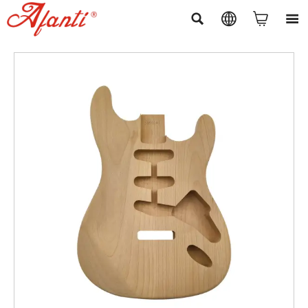



