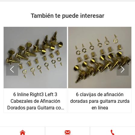
También te puede interesar


6 Inline Right3 Left 3
6 clavijas de afinación
Cabezales de Afinación
doradas para guitarra zurda
Dorados para Guitarra con
en línea
Bloqueo


