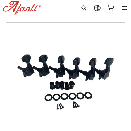



