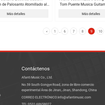
 de Palosanto Atornillado al
Tom Puente Musica Guitarra
Mástil
Más detalles
Más detalles
1
6
7
8
9
10
<
...
Contáctenos
Afanti Music Co., Ltd.
No.59 South Gongye Road, zona de libre comercio
experimental Área de Jinan, Jinan, Shandong, China
s
CORREO ELECTRÓNICO:info@afantimusic.com
TEL:0531-68658027