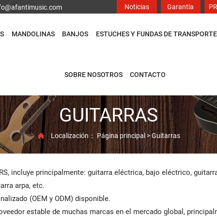
Noticias
Garantía
P
info@afantimusic.com
S
MANDOLINAS
BANJOS
ESTUCHES Y FUNDAS DE TRANSPORTE
SOBRE NOSOTROS
CONTACTO
GUITARRAS
Localización：
Página principal
>
Guitarras

S, incluye principalmente: guitarra eléctrica, bajo eléctrico, guitarr
arra arpa, etc.
nalizado (OEM y ODM) disponible.
veedor estable de muchas marcas en el mercado global, principal