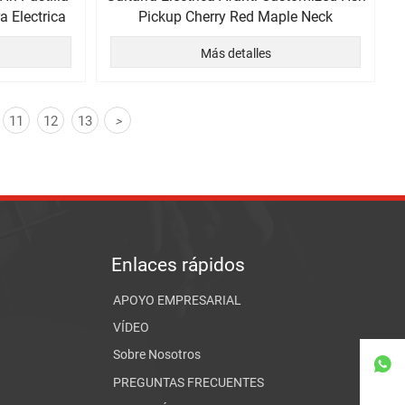
 Electrica
Pickup Cherry Red Maple Neck
Más detalles
11
12
13
>
Enlaces rápidos
APOYO EMPRESARIAL
VÍDEO
Sobre Nosotros

PREGUNTAS FRECUENTES