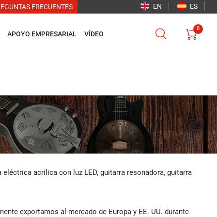
EN
ES
REGUNTAS FRECUENTES
0


APOYO EMPRESARIAL
VÍDEO
a eléctrica acrílica con luz LED, guitarra resonadora, guitarra
mente exportamos al mercado de Europa y EE. UU. durante