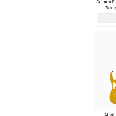
Guitarra E
Picku
Afanti