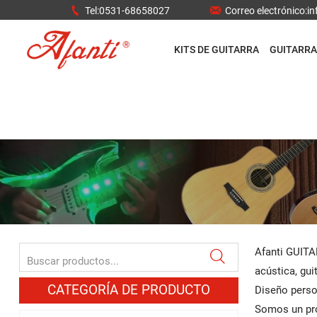


Tel:0531-68658027
Correo electrónico:
KITS DE GUITARRA
GUITARRA
Afanti GUITAR

acústica, guit
CATEGORÍA DE PRODUCTO
Diseño perso
Somos un pro