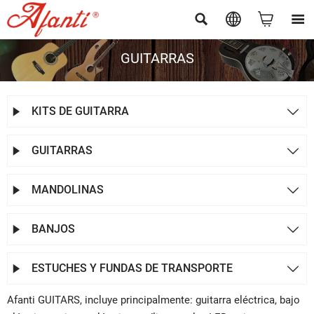




GUITARRAS
KITS DE GUITARRA


GUITARRAS


MANDOLINAS


BANJOS


ESTUCHES Y FUNDAS DE TRANSPORTE


Afanti GUITARS, incluye principalmente: guitarra eléctrica, bajo