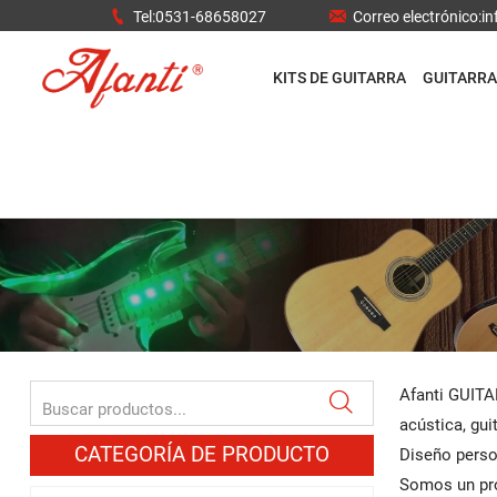


Tel:0531-68658027
Correo electrónico:
KITS DE GUITARRA
GUITARRA
Afanti GUITAR

acústica, guit
CATEGORÍA DE PRODUCTO
Diseño perso
Somos un pro