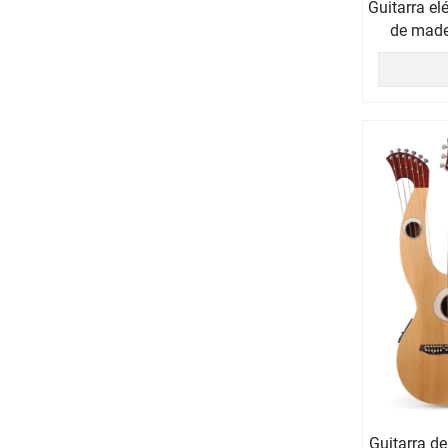
Guitarra el
de made
ch
Guitarra de