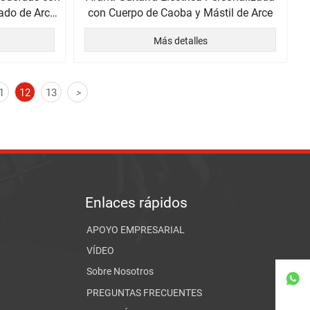
ado de Arce
con Cuerpo de Caoba y Mástil de Arce
Más detalles
1
12
13
>
Enlaces rápidos
APOYO EMPRESARIAL
VÍDEO
Sobre Nosotros

PREGUNTAS FRECUENTES