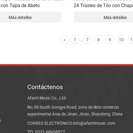
con Tapa de Abeto
24 Trastes de Tilo con Chap
Acolchado
Más detalles
Más detalles
1
7
8
9
10
1
<
...
Contáctenos
Afanti Music Co., Ltd.
No.59 South Gongye Road, zona de libre comercio
experimental Área de Jinan, Jinan, Shandong, China
s
CORREO ELECTRÓNICO:info@afantimusic.com
TEL:0531-68658027