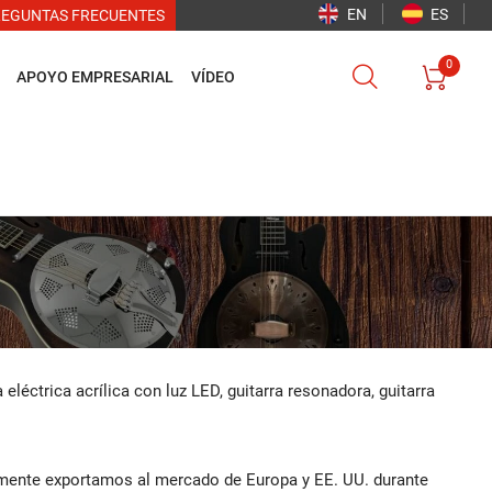
EN
ES
REGUNTAS FRECUENTES
0


APOYO EMPRESARIAL
VÍDEO
a eléctrica acrílica con luz LED, guitarra resonadora, guitarra
mente exportamos al mercado de Europa y EE. UU. durante