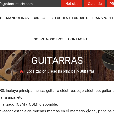
Noticias
Garantía
P
info@afantimusic.com
S
MANDOLINAS
BANJOS
ESTUCHES Y FUNDAS DE TRANSPORTE
SOBRE NOSOTROS
CONTACTO
GUITARRAS
Localización：
Página principal
>
Guitarras

S, incluye principalmente: guitarra eléctrica, bajo eléctrico, guitarr
arra arpa, etc.
nalizado (OEM y ODM) disponible.
veedor estable de muchas marcas en el mercado global, principal