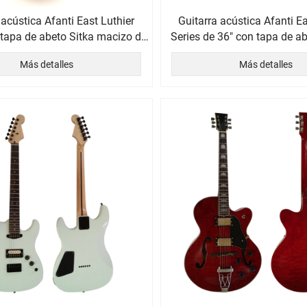
 acústica Afanti East Luthier
Guitarra acústica Afanti Ea
 tapa de abeto Sitka macizo de
Series de 36" con tapa de a
40" y pastilla
Stika y parte trasera de p
Más detalles
Más detalles