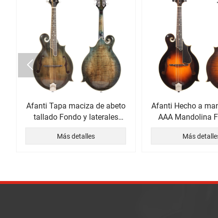

do
Afanti Tapa maciza de abeto
Afanti Hecho a ma
 de
tallado Fondo y laterales
AAA Mandolina F
macizos de arce flameado
flameado
Más detalles
Más detalle
Mandolina F