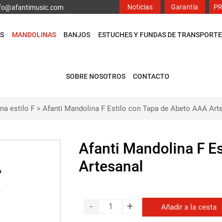
Noticias
Garantía
P
info@afantimusic.com
S
MANDOLINAS
BANJOS
ESTUCHES Y FUNDAS DE TRANSPORTE
SOBRE NOSOTROS
CONTACTO
na estilo F
>
Afanti Mandolina F Estilo con Tapa de Abeto AAA Art
Afanti Mandolina F E
Artesanal
-
+
Añadir a la cesta