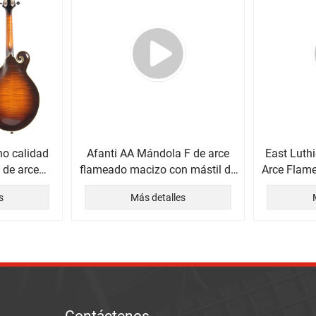
no calidad
Afanti AA Mándola F de arce
East Luth
 de arce
flameado macizo con mástil de
Arce Flam
cola de milano y diapasón de
Más
s
Más detalles
ébano