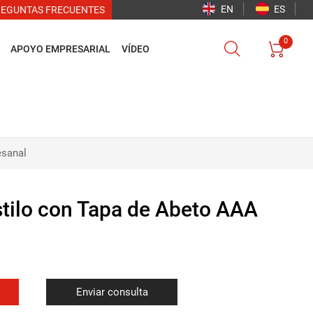
EN
ES
REGUNTAS FRECUENTES
0


APOYO EMPRESARIAL
VÍDEO
esanal
stilo con Tapa de Abeto AAA
Enviar consulta