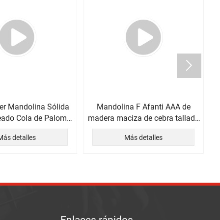

ier Mandolina Sólida
Mandolina F Afanti AAA de
eado Cola de Paloma
madera maciza de cebra tallada
til Sunburst F
a mano en el fondo y el costado
Más detalles
Más detalles