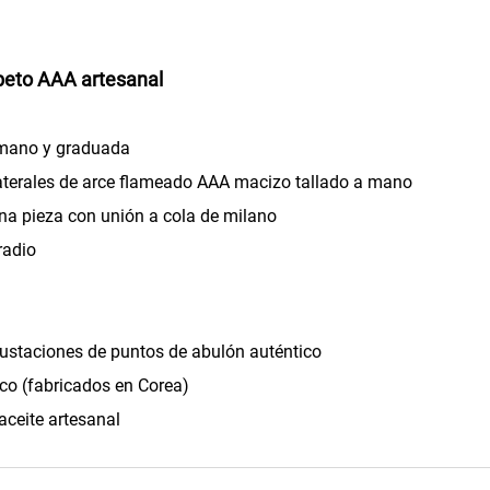
abeto AAA artesanal
 mano y graduada
laterales de arce flameado AAA macizo tallado a mano
na pieza con unión a cola de milano
radio
crustaciones de puntos de abulón auténtico
aico (fabricados en Corea)
aceite artesanal