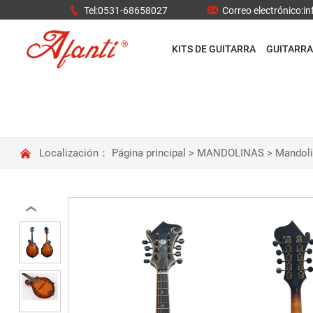


Tel:0531-68658027
Correo electrónico:
KITS DE GUITARRA
GUITARRA

Localización：
Página principal
>
MANDOLINAS
>
Mandoli
‹