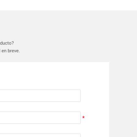
oducto?
 en breve.