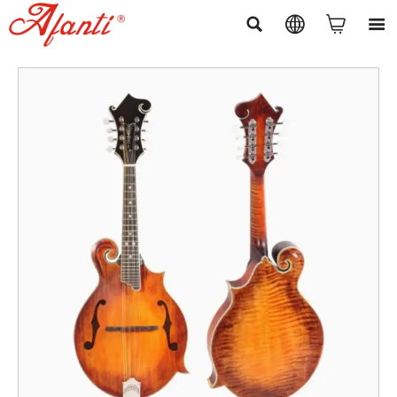



