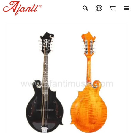



