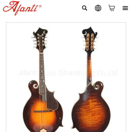



